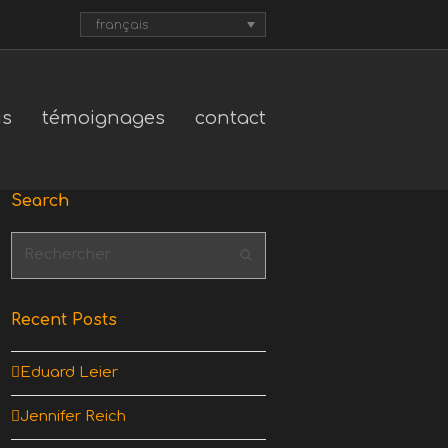
français
us
témoignages
contact
Search
Rechercher
Envoyer
Recent Posts
Eduard Leier
Jennifer Reich