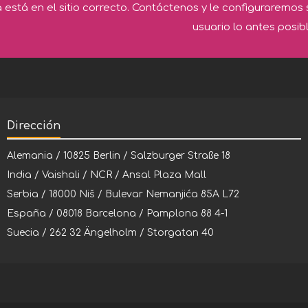
a está en el sitio correcto. Contáctenos y le configuraremos 
usuario lo antes posibl
Dirección
Alemania / 10825 Berlin / Salzburger Straße 18
India / Vaishali / NCR / Ansal Plaza Mall
Serbia / 18000 Niš / Bulevar Nemanjića 85A L72
España / 08018 Barcelona / Pamplona 88 4-1
Suecia / 262 32 Ängelholm / Storgatan 40