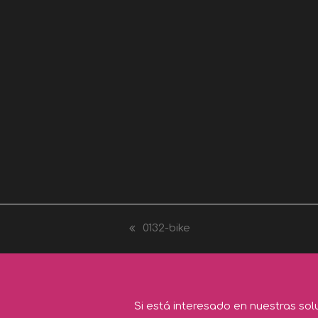
0132-bike
previous
post:
Si está interesado en nuestras so