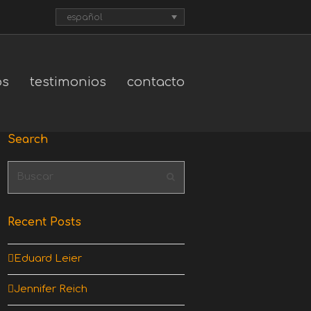
español
os
testimonios
contacto
Search
Buscar
Enviar
Recent Posts
Eduard Leier
Jennifer Reich