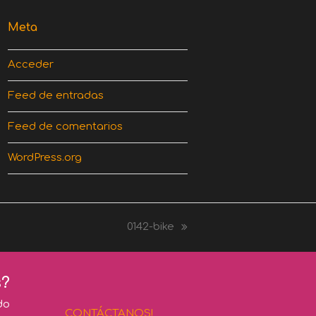
Meta
Acceder
Feed de entradas
Feed de comentarios
WordPress.org
0142-bike
next
post:
s?
do
CONTÁCTANOS!